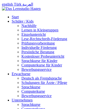
english
Türk
العربية
Start
Schüler / Kids
Nachhilfe
Lernen in Kleingruppen
Einzelunterricht
Lese-Rechtschreib-Förderung
Prüfungsvorbereitung
Individuelle Förderung
Persönliche Beratung
Kostenloser Probeunterricht
Sprachkurse für Kinder
Computerkurse für Kinder
Bewerbungsservice
Erwachsene
Deutsch als Fremdsprache
Schulungen für Ärzte / Pflege
Sprachkurse
Computerkurse
Bewerbungsservice
Unternehmen
Sprachkurse
Computerkurse