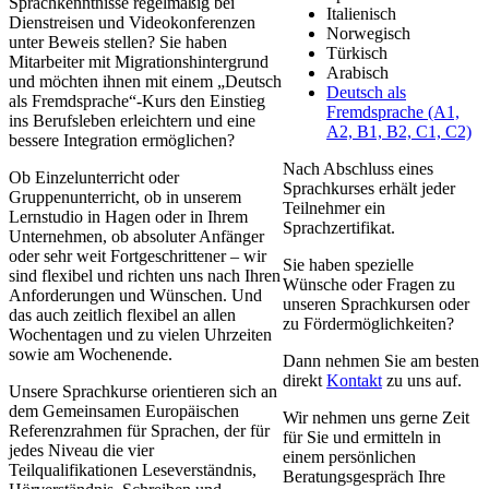
Sprachkenntnisse regelmäßig bei
Italienisch
Dienstreisen und Videokonferenzen
Norwegisch
unter Beweis stellen? Sie haben
Türkisch
Mitarbeiter mit Migrationshintergrund
Arabisch
und möchten ihnen mit einem „Deutsch
Deutsch als
als Fremdsprache“-Kurs den Einstieg
Fremdsprache (A1,
ins Berufsleben erleichtern und eine
A2, B1, B2, C1, C2)
bessere Integration ermöglichen?
Nach Abschluss eines
Ob Einzelunterricht oder
Sprachkurses erhält jeder
Gruppenunterricht, ob in unserem
Teilnehmer ein
Lernstudio in Hagen oder in Ihrem
Sprachzertifikat.
Unternehmen, ob absoluter Anfänger
oder sehr weit Fortgeschrittener – wir
Sie haben spezielle
sind flexibel und richten uns nach Ihren
Wünsche oder Fragen zu
Anforderungen und Wünschen. Und
unseren Sprachkursen oder
das auch zeitlich flexibel an allen
zu Fördermöglichkeiten?
Wochentagen und zu vielen Uhrzeiten
sowie am Wochenende.
Dann nehmen Sie am besten
direkt
Kontakt
zu uns auf.
Unsere Sprachkurse orientieren sich an
dem Gemeinsamen Europäischen
Wir nehmen uns gerne Zeit
Referenzrahmen für Sprachen, der für
für Sie und ermitteln in
jedes Niveau die vier
einem persönlichen
Teilqualifikationen Leseverständnis,
Beratungsgespräch Ihre